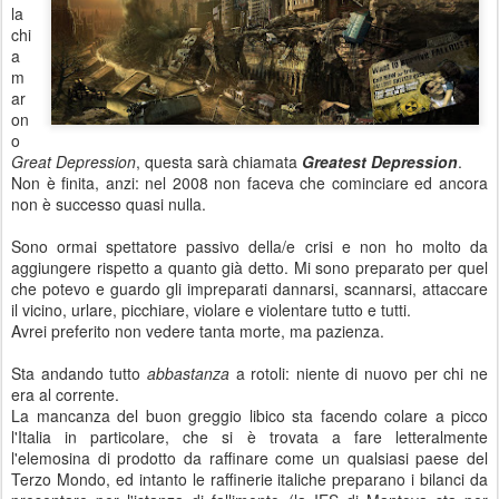
la
chi
a
m
ar
on
o
Great Depression
, questa sarà chiamata
Greatest Depression
.
Non è finita, anzi: nel 2008 non faceva che cominciare ed ancora
non è successo quasi nulla.
Sono ormai spettatore passivo della/e crisi e non ho molto da
aggiungere rispetto a quanto già detto. Mi sono preparato per quel
che potevo e guardo gli impreparati dannarsi, scannarsi, attaccare
il vicino, urlare, picchiare, violare e violentare tutto e tutti.
Avrei preferito non vedere tanta morte, ma pazienza.
Sta andando tutto
abbastanza
a rotoli: niente di nuovo per chi ne
era al corrente.
La mancanza del buon greggio libico sta facendo colare a picco
l'Italia in particolare, che si è trovata a fare letteralmente
l'elemosina di prodotto da raffinare come un qualsiasi paese del
Terzo Mondo, ed intanto le raffinerie italiche preparano i bilanci da