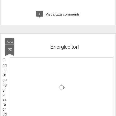
4
Visualizza commenti
AUG
Energicoltori
20
O
gg
i il
lin
gu
ag
gi
o
sa
rà
cr
ud