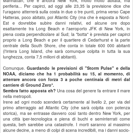
Manhattan, che è ancora New York, molto molto abitata, ma
periferia... Per capirci, ad oggi alle 23,35 la previsione dice che
l'uragano atterrerà sulla costa in due o tre punti, prima verso Cape
Hatteras, poco abitato, poi Atlantic City (ma che è esposta a Nord-
Est e dovrebbe subire danni relativi, ed alcune ore dopo
esattamente tra Long Beach e l'aeroporto JFK di New York, in
piena costa perpendicolare al Sud; la "botta" è prevista per capirci
proprio a Long Beach e per il quartiere di Cedarhurst e la parte
centrale della South Shore, che conta in totale 600 000 abitanti
(l'intera Long Island, che sarà comunque colpita in tutta la sua
lunghezza, conta 7,5 milioni di abitanti).
Comunque.
Guardando le previsioni di "Storm Pulse" e della
NOAA, d
iciamo che ha 1 probabilità su 15, al momento, di
atterrare ancora con forza 3 a poche centinaia di metri dal
cantiere di Ground Zero*.
Sembra fatto apposta eh?
Una cosa del genere fa entrare il mare
nella metropoli.
Irene ad ogni modo scenderà certamente al livello 2, per via del
primo atterraggio ad Atlantic City (che sarà colpita con potenza
storica), ma se entrasse davvero così tanto dentro New York, per
una città iper-tecnologica e piena di buchi e seminterrati come
questa, beh sarebbe una catastrofe. I morti saranno al massimo
alcune decine, a meno di colpi di scena incredibili, ma i danni socio-