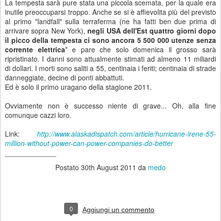
La tempesta sarà pure stata una piccola scemata, per la quale era
inutile preoccuparsi troppo. Anche se si è affievolita più del previsto
al primo "landfall" sulla terraferma (ne ha fatti ben due prima di
arrivare sopra New York),
negli USA dell'Est quattro giorni dopo
il picco della tempesta ci sono ancora 5 500 000 utenze senza
corrente elettrica
* e pare che solo domenica il grosso sarà
ripristinato. I danni sono attualmente stimati ad almeno 11 miliardi
di dollari. I morti sono saliti a 55, centinaia i feriti; centinaia di strade
danneggiate, decine di ponti abbattuti.
Ed è solo il primo uragano della stagione 2011.
Ovviamente non è successo niente di grave... Oh, alla fine
comunque cazzi loro.
Link:
http://www.alaskadispatch.com/article/hurricane-irene-55-
million-without-power-can-power-companies-do-better
_____________
Postato
30th August 2011
da
medo
0
Aggiungi un commento