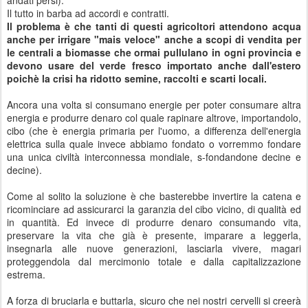
andati persi).
Il tutto in barba ad accordi e contratti.
Il problema è che tanti di questi agricoltori attendono acqua
anche per irrigare "mais veloce" anche a scopi di vendita per
le centrali a biomasse che ormai pullulano in ogni provincia e
devono usare del verde fresco importato anche dall'estero
poichè la crisi ha ridotto semine, raccolti e scarti locali.
Ancora una volta si consumano energie per poter consumare altra
energia e produrre denaro col quale rapinare altrove, importandolo,
cibo (che è energia primaria per l'uomo, a differenza dell'energia
elettrica sulla quale invece abbiamo fondato o vorremmo fondare
una unica civiltà interconnessa mondiale, s-fondandone decine e
decine).
Come al solito la soluzione è che basterebbe invertire la catena e
ricominciare ad assicurarci la garanzia del cibo vicino, di qualità ed
in quantità. Ed invece di produrre denaro consumando vita,
preservare la vita che già è presente, imparare a leggerla,
insegnarla alle nuove generazioni, lasciarla vivere, magari
proteggendola dal mercimonio totale e dalla capitalizzazione
estrema.
A forza di bruciarla e buttarla, sicuro che nei nostri cervelli si creerà