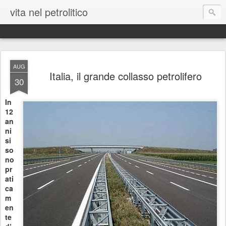
vita nel petrolitico
AUG
Italia, il grande collasso petrolifero
30
In
12
an
ni
si
so
no
pr
ati
ca
m
en
te