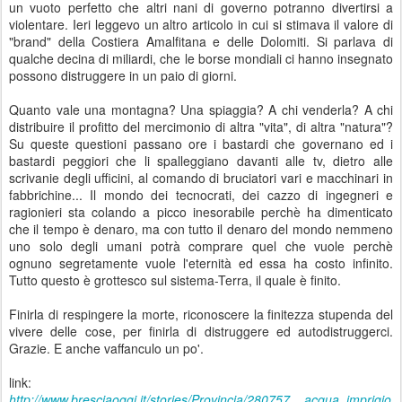
un vuoto perfetto che altri nani di governo potranno divertirsi a
violentare. Ieri leggevo un altro articolo in cui si stimava il valore di
"brand" della Costiera Amalfitana e delle Dolomiti. Si parlava di
qualche decina di miliardi, che le borse mondiali ci hanno insegnato
possono distruggere in un paio di giorni.
Quanto vale una montagna? Una spiaggia? A chi venderla? A chi
distribuire il profitto del mercimonio di altra "vita", di altra "natura"?
Su queste questioni passano ore i bastardi che governano ed i
bastardi peggiori che li spalleggiano davanti alle tv, dietro alle
scrivanie degli ufficini, al comando di bruciatori vari e macchinari in
fabbrichine... Il mondo dei tecnocrati, dei cazzo di ingegneri e
ragionieri sta colando a picco inesorabile perchè ha dimenticato
che il tempo è denaro, ma con tutto il denaro del mondo nemmeno
uno solo degli umani potrà comprare quel che vuole perchè
ognuno segretamente vuole l'eternità ed essa ha costo infinito.
Tutto questo è grottesco sul sistema-Terra, il quale è finito.
Finirla di respingere la morte, riconoscere la finitezza stupenda del
vivere delle cose, per finirla di distruggere ed autodistruggerci.
Grazie. E anche vaffanculo un po'.
link:
http://www.bresciaoggi.it/stories/Provincia/280757__acqua_imprigio