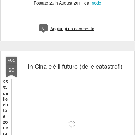
Postato
26th August 2011
da
medo
0
Aggiungi un commento
AUG
In Cina c'è il futuro (delle catastrofi)
26
25
%
de
lle
cit
tà
e
zo
ne
ru