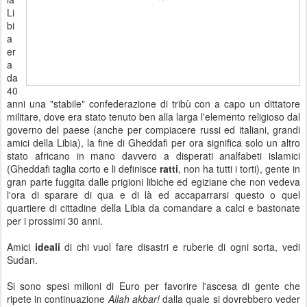
Li
bi
a
er
a
da
40
anni una "stabile" confederazione di tribù con a capo un dittatore
militare, dove era stato tenuto ben alla larga l'elemento religioso dal
governo del paese (anche per compiacere russi ed italiani, grandi
amici della Libia), la fine di Gheddafi per ora significa solo un altro
stato africano in mano davvero a disperati analfabeti islamici
(Gheddafi taglia corto e li definisce
ratti
, non ha tutti i torti), gente in
gran parte fuggita dalle prigioni libiche ed egiziane che non vedeva
l'ora di sparare di qua e di là ed accaparrarsi questo o quel
quartiere di cittadine della Libia da comandare a calci e bastonate
per i prossimi 30 anni.
Amici
ideali
di chi vuol fare disastri e ruberie di ogni sorta, vedi
Sudan.
Si sono spesi milioni di Euro per favorire l'ascesa di gente che
ripete in continuazione
Allah akbar!
dalla quale si dovrebbero veder