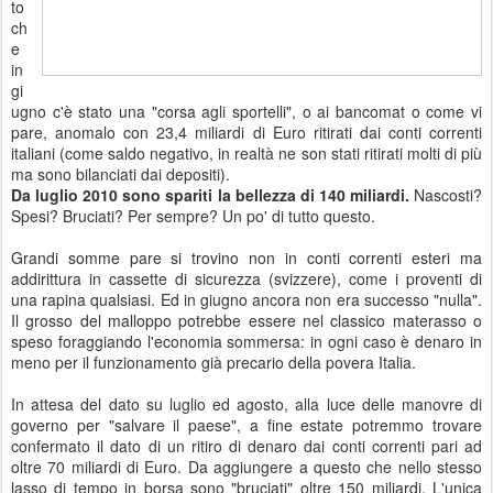
to
ch
e
in
gi
ugno c'è stato una "corsa agli sportelli", o ai bancomat o come vi
pare, anomalo con 23,4 miliardi di Euro ritirati dai conti correnti
italiani (come saldo negativo, in realtà ne son stati ritirati molti di più
ma sono bilanciati dai depositi).
Da luglio 2010 sono spariti la bellezza di 140 miliardi.
Nascosti?
Spesi? Bruciati? Per sempre? Un po' di tutto questo.
Grandi somme pare si trovino non in conti correnti esteri ma
addirittura in cassette di sicurezza (svizzere), come i proventi di
una rapina qualsiasi. Ed in giugno ancora non era successo "nulla".
Il grosso del malloppo potrebbe essere nel classico materasso o
speso foraggiando l'economia sommersa: in ogni caso è denaro in
meno per il funzionamento già precario della povera Italia.
In attesa del dato su luglio ed agosto, alla luce delle manovre di
governo per "salvare il paese", a fine estate potremmo trovare
confermato il dato di un ritiro di denaro dai conti correnti pari ad
oltre 70 miliardi di Euro. Da aggiungere a questo che nello stesso
lasso di tempo in borsa sono "bruciati" oltre 150 miliardi. L'unica