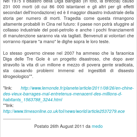
Nel 1975 il disastro della Diga Bangiao (in foto, la breccia) causò
231 000 morti (di cui 86 000 istantanei e gli altri per gli effetti
secondari dell'inondazione) ed è il maggior disastro industriale della
storia per numero di morti. Tragedia come questa rimangono
altamente probabili in Cina nel futuro: il paese non potrà sfuggire al
collasso industriale del post-petrolio e anche i pochi finanziamenti
di manutenzione saranno via via tagliati. Benvenuti ai volontari che
vorranno riparare "a mano" le dighe sopra le loro teste.
Lo stesso governo cinese nel 2007 ha ammeso che la faraonica
Diga delle Tre Gole è un progetto disastroso, che dopo aver
stravolto la vita di un milione e mezzo di povera gente sradicata,
sta causando problemi immensi ed ingestibili di dissesto
idrogeologico**.
*link:
http://www.lemonde.fr/planete/article/2011/08/26/en-chine-
des-vieux-barrages-mal-entretenus-menacent-des-millions-d-
habitants_1563788_3244.html
**link:
http://www.timesonline.co.uk/tol/news/world/article2537279.ece
_____________
Postato
26th August 2011
da
medo