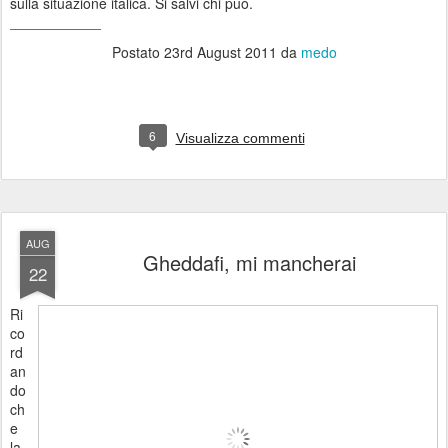
sulla situazione italica. Si salvi chi può.
_____________
Postato
23rd August 2011
da
medo
6
Visualizza commenti
AUG
Gheddafi, mi mancherai
22
Ri
co
rd
an
do
ch
e
la