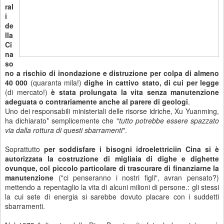
ral
i
de
lla
Ci
na
so
no a rischio di inondazione e distruzione per colpa di almeno
40 000
(quaranta mila!)
dighe in cattivo stato, di cui per legge
(di mercato!)
è stata prolungata la vita senza manutenzione
adeguata o contrariamente anche al parere di geologi
.
Uno dei responsabili ministeriali delle risorse idriche, Xu Yuanming,
ha dichiarato* semplicemente che "
tutto potrebbe essere spazzato
via dalla rottura di questi sbarramenti
".
Soprattutto
per soddisfare i bisogni idroelettriciin Cina si è
autorizzata la costruzione di migliaia di dighe e dighette
ovunque, col piccolo particolare di trascurare di finanziarne la
manutenzione
("ci penseranno i nostri figli", avran pensato?)
mettendo a repentaglio la vita di alcuni milioni di persone.: gli stessi
la cui sete di energia si sarebbe dovuto placare con i suddetti
sbarramenti.