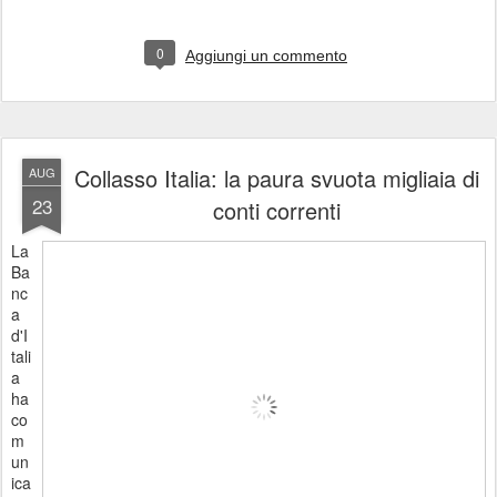
0
Aggiungi un commento
Collasso Italia: la paura svuota migliaia di
AUG
23
conti correnti
La
Ba
nc
a
d'I
tali
a
ha
co
m
un
ica