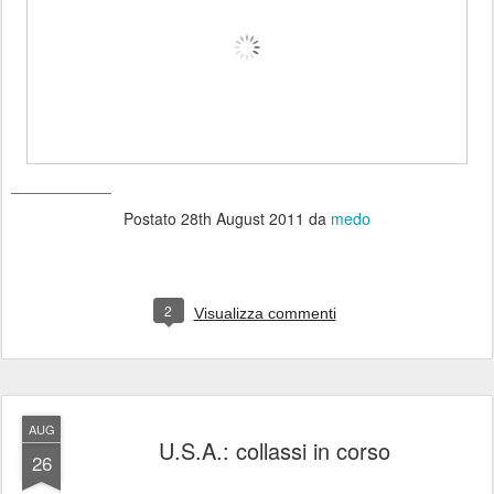
_____________
Postato
28th August 2011
da
medo
2
Visualizza commenti
AUG
U.S.A.: collassi in corso
26