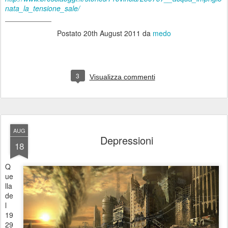
nata_la_tensione_sale/
_____________
Postato
20th August 2011
da
medo
3
Visualizza commenti
AUG
Depressioni
18
Q
ue
lla
de
l
19
29