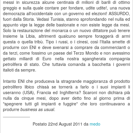
messi in sicurezza alcune centinaia di milioni di barili di ottimo
greggio e sulla quale contare per fondare, udite udite!, una nuova
democrazia all'occidentale con un governo ed elezioni! ASSURDO,
fuori dalla Storia. Vedasi Tunisia, stanno sprofondando nel nulla ed
appunto vige la legge delle bastonate e non esiste legge da mesi.
Solo la restaurazione del monarca o un nuovo dittatore può tenere
insieme la Libia, altrimenti qualcuno sempre foraggerà di armi
questa o quella tribù. Tipo i russi, o i cinesi, così l'Italia smette di
produrre con ENI e deve svenarsi a comprare da commercianti o
da terzi, come fossimo un paese del Terzo Mondo e non avessimo
gettato miliardi di Euro nella nostra sgangherata compagnia
petrolifera di stato. Che tuttavia comanda a bacchetta i governi
italioti da sempre.
Intanto ENI che produceva la stragrande maggioranza di prodotto
petrolifero libico chissà se tornerà a farlo o i suoi impianti li
useranno (USA), Francia ed Inghilterra? Scaroni non dichiara pià
nulla da cinque mesi, dopo aver detto fino al giorno prima di
"spegnere tutti gli impianti e fuggire" che loro continuavano a
produrre
business as usual
.
_____________
Postato
22nd August 2011
da
medo