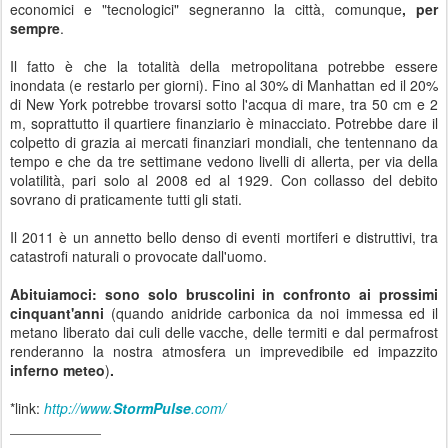
economici e "tecnologici" segneranno la città, comunque
,
per
sempre
.
Il fatto è che la totalità della metropolitana potrebbe essere
inondata (e restarlo per giorni). Fino al 30% di Manhattan ed il 20%
di New York potrebbe trovarsi sotto l'acqua di mare, tra 50 cm e 2
m, soprattutto il quartiere finanziario è minacciato. Potrebbe dare il
colpetto di grazia ai mercati finanziari mondiali, che tentennano da
tempo e che da tre settimane vedono livelli di allerta, per via della
volatilità, pari solo al 2008 ed al 1929. Con collasso del debito
sovrano di praticamente tutti gli stati.
Il 2011 è un annetto bello denso di eventi mortiferi e distruttivi, tra
catastrofi naturali o provocate dall'uomo.
Abituiamoci: sono solo bruscolini in confronto ai prossimi
cinquant'anni
(quando anidride carbonica da noi immessa ed il
metano liberato dai culi delle vacche, delle termiti e dal permafrost
renderanno la nostra atmosfera un imprevedibile ed impazzito
inferno meteo
)
.
*link:
http://www.
StormPulse
.com/
_____________