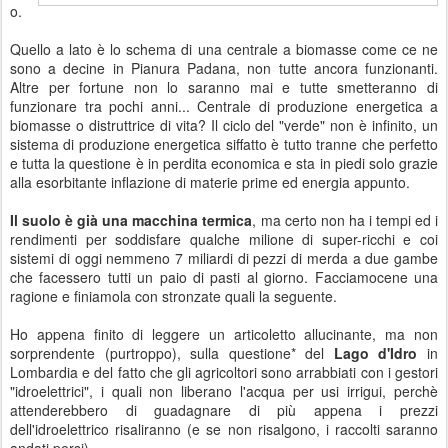
o.
Quello a lato è lo schema di una centrale a biomasse come ce ne
sono a decine in Pianura Padana, non tutte ancora funzionanti.
Altre per fortune non lo saranno mai e tutte smetteranno di
funzionare tra pochi anni... Centrale di produzione energetica a
biomasse o distruttrice di vita? Il ciclo del "verde" non è infinito, un
sistema di produzione energetica siffatto è tutto tranne che perfetto
e tutta la questione è in perdita economica e sta in piedi solo grazie
alla esorbitante inflazione di materie prime ed energia appunto.
Il suolo è già una macchina termica
, ma certo non ha i tempi ed i
rendimenti per soddisfare qualche milione di super-ricchi e coi
sistemi di oggi nemmeno 7 miliardi di pezzi di merda a due gambe
che facessero tutti un paio di pasti al giorno. Facciamocene una
ragione e finiamola con stronzate quali la seguente.
Ho appena finito di leggere un articoletto allucinante, ma non
sorprendente (purtroppo), sulla questione* del
Lago d'Idro
in
Lombardia e del fatto che gli agricoltori sono arrabbiati con i gestori
"idroelettrici", i quali non liberano l'acqua per usi irrigui, perchè
attenderebbero di guadagnare di più appena i prezzi
dell'idroelettrico risaliranno (e se non risalgono, i raccolti saranno